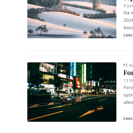
8 Ju
Na m
2026
bioo
Lees
PC 
Fo
13 M
Forz
syst
alle
Lees