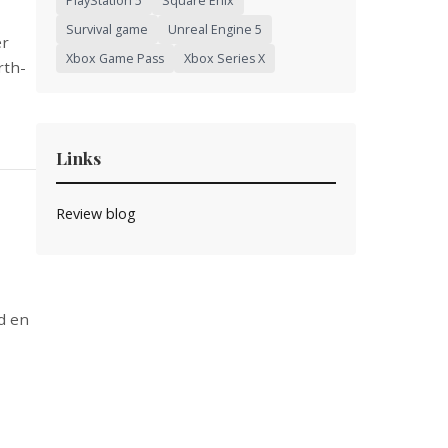
PlayStation 5
Square Enix
Survival game
Unreal Engine 5
er
Xbox Game Pass
Xbox Series X
rth-
Links
Review blog
d en