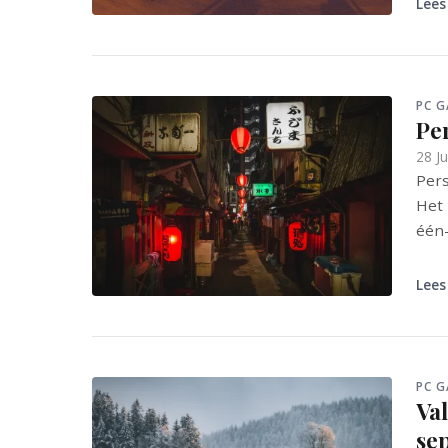
Lees
PC 
Per
28 J
Pers
Het 
één-
Lees
PC 
Val
se