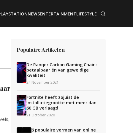
PLAYSTATION
NEWS
ENTERTAINMENT
LIFESTYLE
Populaire Artikelen
De Ranqer Carbon Gaming Chair :
betaalbaar én van geweldige
kwaliteit
24 November 2021
jaar
Fortnite heeft zojuist de
installatiegrootte met meer dan
60 GB verlaagd
21 October 2020
vels,
6 populaire vormen van online