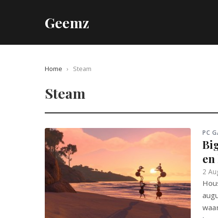
Geemz
Home
›
Steam
Steam
PC 
Bi
en 
2 Au
Hous
augu
waar