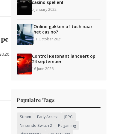
casino spellen!
5 January 2022
Online gokken of toch naar
het casino?
 pc
31 October 2021
2026.
Control Resonant lanceert op
-
24 september
16 June 2026
Populaire Tags
Steam
Early Access
JRPG
Nintendo Switch 2
Pc gaming