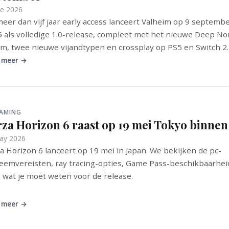
ne 2026
eer dan vijf jaar early access lanceert Valheim op 9 septemb
 als volledige 1.0-release, compleet met het nieuwe Deep No
m, twee nieuwe vijandtypen en crossplay op PS5 en Switch 2.
 meer →
GAMING
rza Horizon 6 raast op 19 mei Tokyo binnen
ay 2026
a Horizon 6 lanceert op 19 mei in Japan. We bekijken de pc-
eemvereisten, ray tracing-opties, Game Pass-beschikbaarhei
s wat je moet weten voor de release.
 meer →