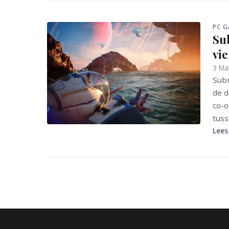
PC 
Sub
vie
3 Ma
Subn
de d
co-o
tuss
Lees