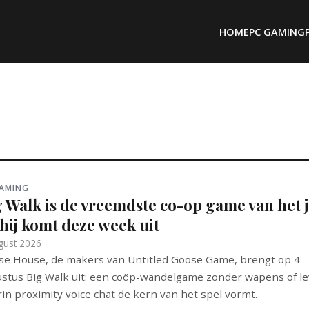
HOME
PC GAMING
GAMING
g Walk is de vreemdste co-op game van het 
hij komt deze week uit
gust 2026
e House, de makers van Untitled Goose Game, brengt op 4
stus Big Walk uit: een coöp-wandelgame zonder wapens of le
in proximity voice chat de kern van het spel vormt.