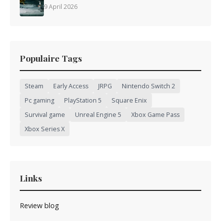
9 April 2026
Populaire Tags
Steam
Early Access
JRPG
Nintendo Switch 2
Pc gaming
PlayStation 5
Square Enix
Survival game
Unreal Engine 5
Xbox Game Pass
Xbox Series X
Links
Review blog