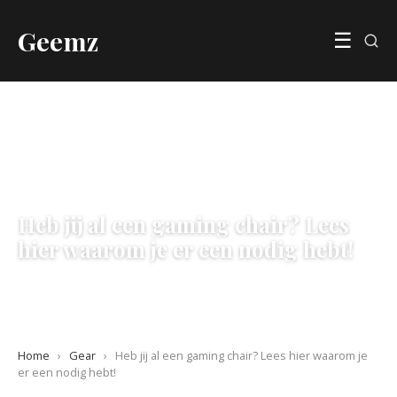
Geemz
☰
GEAR
Heb jij al een gaming chair? Lees
hier waarom je er een nodig hebt!
20 October 2020
·
3 min leestijd
Home
›
Gear
›
Heb jij al een gaming chair? Lees hier waarom je
er een nodig hebt!