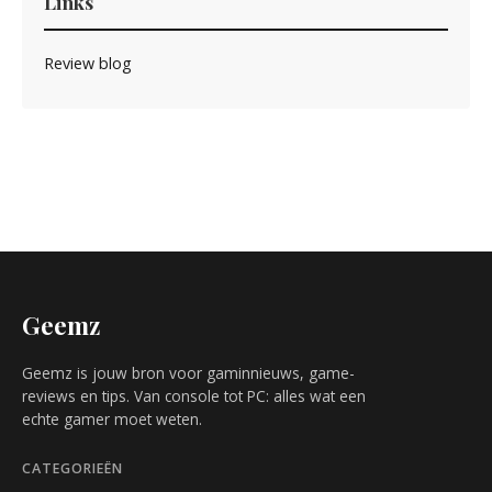
Links
Review blog
Geemz
Geemz is jouw bron voor gaminnieuws, game-
reviews en tips. Van console tot PC: alles wat een
echte gamer moet weten.
CATEGORIEËN