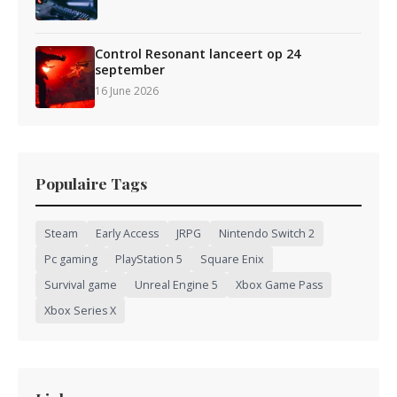
Control Resonant lanceert op 24
september
16 June 2026
Populaire Tags
Steam
Early Access
JRPG
Nintendo Switch 2
Pc gaming
PlayStation 5
Square Enix
Survival game
Unreal Engine 5
Xbox Game Pass
Xbox Series X